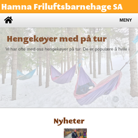
Hamna Friluftsbarnehage SA
MENY
Velkommen til Hamna
Hengekøyer med på tur
Friluftsbarnehage
Vi har ofte med oss hengekøyer på tur. De er populære å hvile i
Hamna Friluftsbarnehage er en 3 avdelings foreldreeid
barnehage for barn i alderen 0 - 6 år. Vi holder til i Otervegen 35,
og i lavvoen vår i fjæra.
1
2
3
4
Nyheter