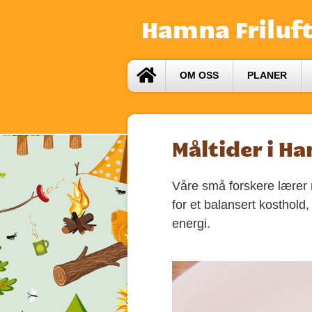
Hamna Friluf
OM OSS
PLANER
Måltider i H
Våre små forskere lærer 
for et balansert kosthold
energi.