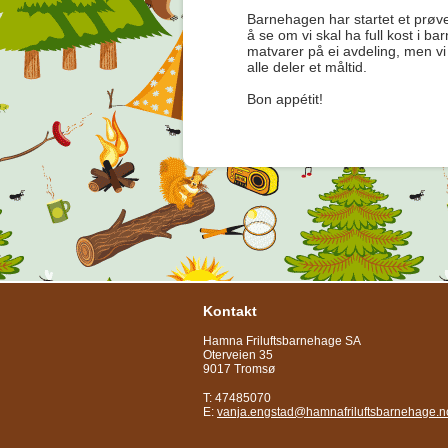
Barnehagen har startet et prøve
å se om vi skal ha full kost i b
matvarer på ei avdeling, men vi 
alle deler et måltid.
Bon appétit!
Kontakt
Hamna Friluftsbarnehage SA
Oterveien 35
9017 Tromsø
T: 47485070
E:
vanja.engstad@hamnafriluftsbarnehage.n