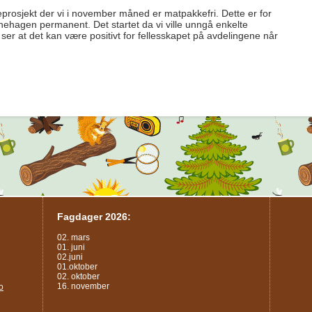
prosjekt der vi i november måned er matpakkefri. Dette er for
arnehagen permanent. Det startet da vi ville unngå enkelte
ser at det kan være positivt for fellesskapet på avdelingene når
Fagdager 2026:
02. mars
01. juni
02.juni
01.oktober
02. oktober
16. november
o